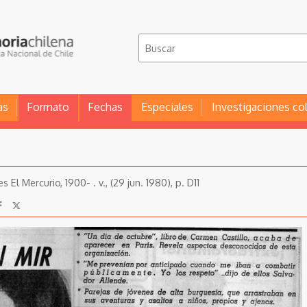
as
Formato
Fechas
Especiales
Investigaciones co
 El Mercurio, 1900- . v., (29 jun. 1980), p. D11