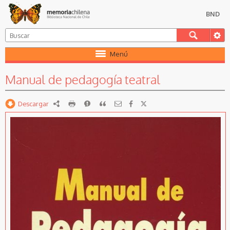
BND
Menú
Manual de pedagogía teatral
Descargar
RDF
imprimir
Reportar
Citar