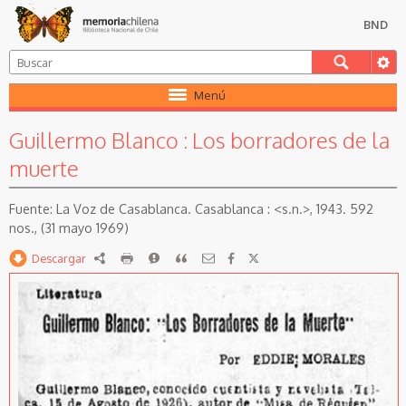
BND
Menú
Guillermo Blanco : Los borradores de la
muerte
La Voz de Casablanca. Casablanca : <s.n.>, 1943. 592
nos., (31 mayo 1969)
Descargar
RDF
imprimir
Reportar
Citar