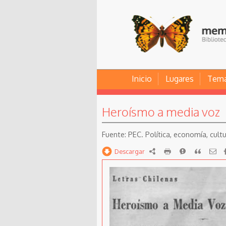
Inicio
Lugares
Tem
Heroísmo a media voz
PEC. Política, economía, cultur
Descargar
RDF
imprimir
Reportar
Citar