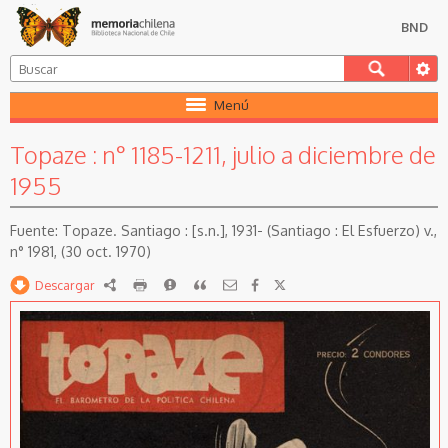
BND
Menú
Topaze : n° 1185-1211, julio a diciembre de
1955
Topaze. Santiago : [s.n.], 1931- (Santiago : El Esfuerzo) v.,
n° 1981, (30 oct. 1970)
Descargar
RDF
imprimir
Reportar
Citar