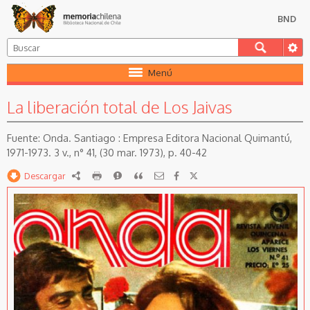
BND
Menú
La liberación total de Los Jaivas
Onda. Santiago : Empresa Editora Nacional Quimantú,
1971-1973. 3 v., n° 41, (30 mar. 1973), p. 40-42
Descargar
RDF
imprimir
Reportar
Citar