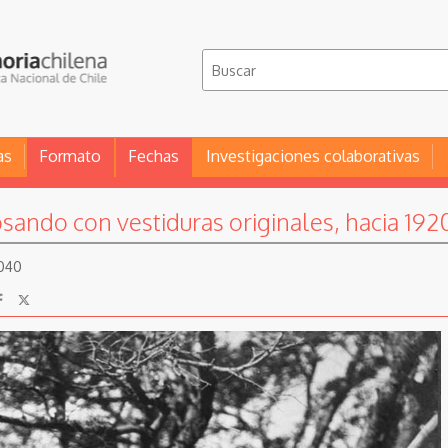
as
Formato
Fechas
Investigaciones colaborativas
ando con vestiduras originales, hacia 192
0040