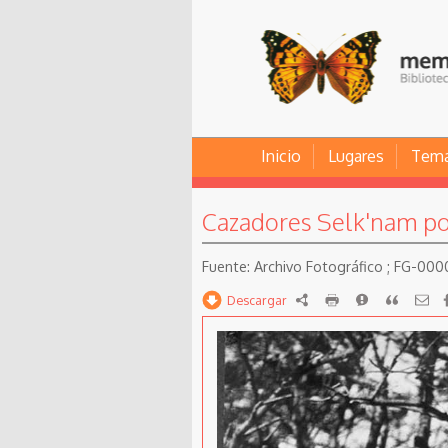
Inicio
Lugares
Tem
Cazadores Selk'nam pos
Archivo Fotográfico ; FG-00
Descargar
RDF
imprimir
Reportar
Citar