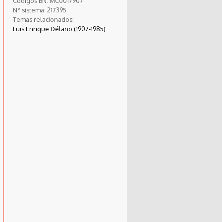
Códigos BN:
MC0017907
N° sistema:
217395
Temas relacionados:
Luis Enrique Délano (1907-1985)