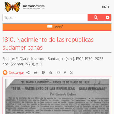
BND
Menú
1810. Nacimiento de las repúblicas
sudamericanas
El Diario Ilustrado. Santiago : [s.n.], 1902-1970. 9025
nos. (22 mar. 1928), p. 3
Descargar
RDF
imprimir
Reportar
Citar