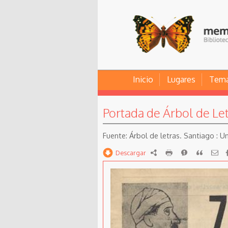
Inicio
Lugares
Tem
Portada de Árbol de Le
Árbol de letras. Santiago : U
Descargar
RDF
imprimir
Reportar
Citar