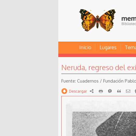
Inicio
Lugares
Tem
Neruda, regreso del exi
Cuadernos / Fundación Pablo N
Descargar
RDF
imprimir
Reportar
Citar