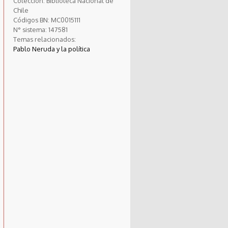
Colección:
Biblioteca Nacional de
Chile
Códigos BN:
MC0015111
N° sistema:
147581
Temas relacionados:
Pablo Neruda y la política