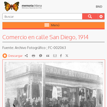
BND
Menú
Comercio en calle San Diego, 1914
Archivo Fotográfico ; FC-002063
Descargar
RDF
imprimir
Reportar
Citar