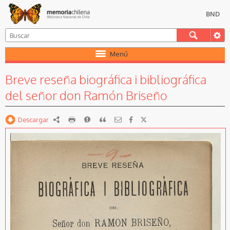
BND
Menú
Breve reseña biográfica i bibliográfica
del señor don Ramón Briseño
Descargar
RDF
imprimir
Reportar
Citar