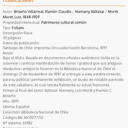
Clasificaciones
Autor:
Briseño Villarreal, Ramón Claudio
/
Alemany, Baltasar
/
Montt
Montt, Luis, 1848-1909
Propiedad intelectual:
Patrimonio cultural común
Tipo:
Folleto
Descripción física:
39 páginas
Datos de publicación:
Santiago de Chile: Imprenta i Encuadernación Barcelona, 1897
Notas:
Bajo el título: Basada en documentos oficiales auténticos i leída en la
solemne i cariñosa manifestación de honor i gratitud que sus antiguos
discípulos i amigos le hicieron en la Biblioteca Nacional de Chile el
domingo 21 de Noviembre de 1897 al entregar a este establecimiento,
para su pública i permanente exhibición, un busto de notable parecido
de este caballero, el cual retrata fielmente su actual fisonomía
Firman al final del texto: Baltasar Alemany, Luis Montt y Ramón C.
Briseño
Año:
1897
Idioma:
Español
Colección:
Biblioteca Nacional de Chile
Códigos BN:
MC0077712
N° sistema:
611182