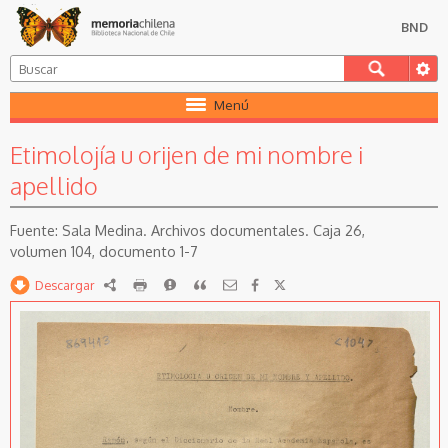
BND
Menú
Etimolojía u orijen de mi nombre i
apellido
Sala Medina. Archivos documentales. Caja 26,
volumen 104, documento 1-7
Descargar
RDF
imprimir
Reportar
Citar