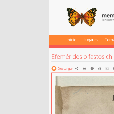
Inicio
Lugares
Tem
Efemérides o fastos ch
Descargar
RDF
imprimir
Reportar
Citar