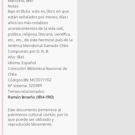
Mercurio, 1861
Notas:
Bajo el título: esto es, libro en que
están señalados por meses, días i
años los más notables
acontecimientos de la vida civil,
política, relijiosa, literaria, científica,
etc., etc., de este hermoso país de la
América Meridional llamado Chile.
Compuesto por D. R. B.
Año:
1861
Idioma:
Español
Colección:
Biblioteca Nacional de
Chile
Códigos BN:
MC0077702
N° sistema:
320989
Temas relacionados:
Ramón Briseño (1814-1910)
Este documento pertenece al
patrimonio cultural común, por lo
que puede ser utilizado y
reproducido libremente.