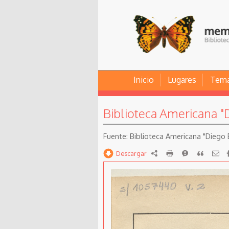
Inicio
Lugares
Tem
Biblioteca Americana "D
Biblioteca Americana "Diego B
Descargar
RDF
imprimir
Reportar
Citar