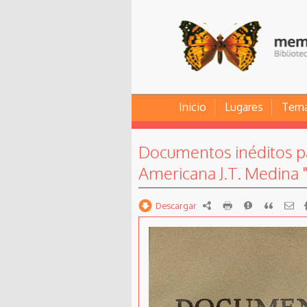
Inicio
Lugares
Tem
Documentos inéditos par
Americana J.T. Medina "
Descargar
RDF
imprimir
Reportar
Citar