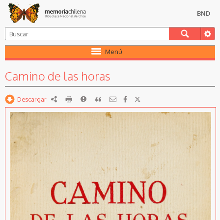
BND
Menú
Camino de las horas
Descargar
RDF
imprimir
Reportar
Citar