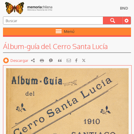
BND
Menú
Álbum-guía del Cerro Santa Lucía
Descargar
RDF
imprimir
Reportar
Citar