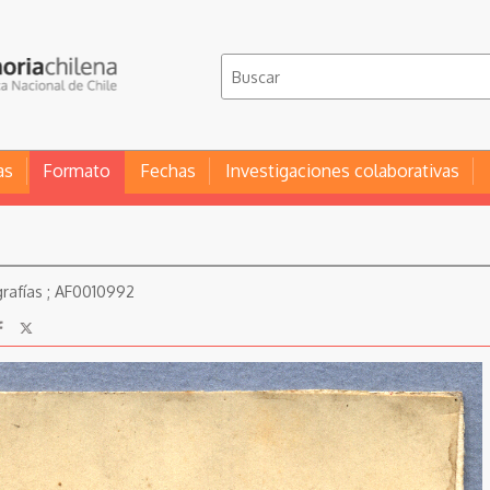
as
Formato
Fechas
Investigaciones colaborativas
rafías ; AF0010992