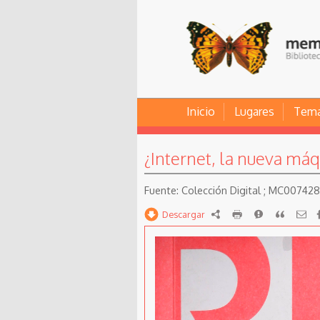
Inicio
Lugares
Tem
¿Internet, la nueva máqu
Colección Digital ; MC00742
Descargar
RDF
imprimir
Reportar
Citar