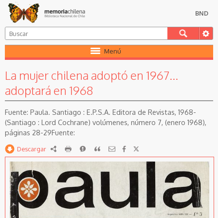
BND
Menú
La mujer chilena adoptó en 1967...
adoptará en 1968
Paula. Santiago : E.P.S.A. Editora de Revistas, 1968-
(Santiago : Lord Cochrane) volúmenes, número 7, (enero 1968),
páginas 28-29
Descargar
RDF
imprimir
Reportar
Citar