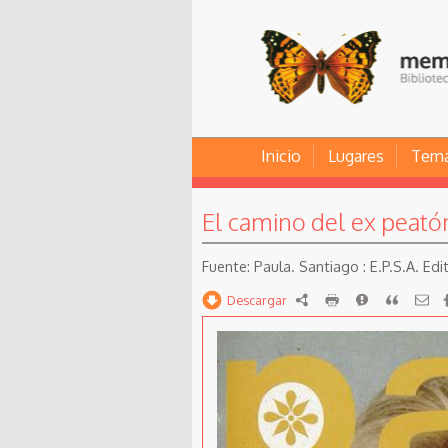
Inicio
Lugares
Tem
El camino del ex peató
Paula. Santiago : E.P.S.A. Ed
Descargar
RDF
imprimir
Reportar
Citar