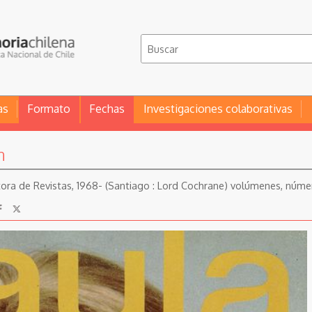
as
Formato
Fechas
Investigaciones colaborativas
n
itora de Revistas, 1968- (Santiago : Lord Cochrane) volúmenes, núme