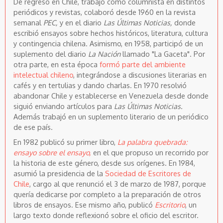
De regreso en Chile, trabajó como columnista en distintos
periódicos y revistas, colaboró desde 1960 en la revista
semanal
PEC,
y en el diario
Las Últimas Noticias,
donde
escribió ensayos sobre hechos históricos, literatura, cultura
y contingencia chilena. Asimismo, en 1958, participó de un
suplemento del diario
La Nación
llamado "La Gaceta". Por
otra parte, en esta época
formó parte del ambiente
intelectual chileno
, integrándose a discusiones literarias en
cafés y en tertulias y dando charlas. En 1970 resolvió
abandonar Chile y establecerse en Venezuela desde donde
siguió enviando artículos para
Las Últimas Noticias.
Además trabajó en un suplemento literario de un periódico
de ese país.
En 1982 publicó su primer libro,
La palabra quebrada:
ensayo sobre el ensayo,
en el que propuso un recorrido por
la historia de este género, desde sus orígenes. En 1984,
asumió la presidencia de la
Sociedad de Escritores de
Chile
, cargo al que renunció el 3 de marzo de 1987, porque
quería dedicarse por completo a la preparación de otros
libros de ensayos. Ese mismo año, publicó
Escritorio
, un
largo texto donde reflexionó sobre el oficio del escritor.