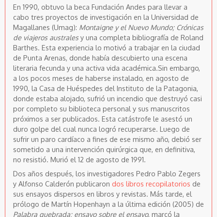
En 1990, obtuvo la beca Fundación Andes para llevar a
cabo tres proyectos de investigación en la Universidad de
Magallanes (Umag):
Montaigne y el Nuevo Mundo;
Crónicas
de viajeros australes
y una completa bibliografía de Roland
Barthes. Esta experiencia lo motivó a trabajar en la ciudad
de Punta Arenas, donde había descubierto una escena
literaria fecunda y una activa vida académica.Sin embargo,
a los pocos meses de haberse instalado, en agosto de
1990, la Casa de Huéspedes del Instituto de la Patagonia,
donde estaba alojado, sufrió un incendio que destruyó casi
por completo su biblioteca personal y sus manuscritos
próximos a ser publicados. Esta catástrofe le asestó un
duro golpe del cual nunca logró recuperarse. Luego de
sufrir un paro cardíaco a fines de ese mismo año, debió ser
sometido a una intervención quirúrgica que, en definitiva,
no resistió. Murió el 12 de agosto de 1991.
Dos años después, los investigadores Pedro Pablo Zegers
y Alfonso Calderón publicaron
dos libros recopilatorios
de
sus ensayos dispersos en libros y revistas. Más tarde, el
prólogo de Martín Hopenhayn a la última edición (2005) de
Palabra quebrada; ensayo sobre el ensayo
, marcó la