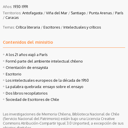
Años:
1930
-
1991
Territorios:
Antofagasta
/
Viña del Mar
/
Santiago
/
Punta Arenas
/
París
/
Caracas
Temas:
Crítica literaria
/
Escritores
/
Intelectuales y críticos
Contenidos del minisitio
A los 21 años viajó a París
Formó parte del ambiente intelectual chileno
Orientación de ensayista
Escritorio
Los intelectuales europeos de la década de 1950
La palabra quebrada: ensayo sobre el ensayo
Dos libros recopilatorios
Sociedad de Escritores de Chile
Las investigaciones de Memoria Chilena, Biblioteca Nacional de Chile
(Servicio Nacional del Patrimonio) están bajo una Licencia Creative
Commons Atribución-Compartir Igual 3.0 Unported, a excepción de sus
objetos digitales.