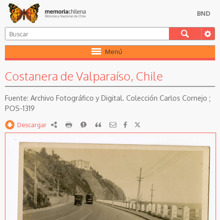
BND
Menú
Costanera de Valparaíso, Chile
Archivo Fotográfico y Digital. Colección Carlos Cornejo ;
POS-1319
Descargar
RDF
imprimir
Reportar
Citar