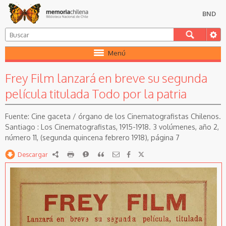
BND
Menú
Frey Film lanzará en breve su segunda
película titulada Todo por la patria
Cine gaceta / órgano de los Cinematografistas Chilenos.
Santiago : Los Cinematografistas, 1915-1918. 3 volúmenes, año 2,
número 11, (segunda quincena febrero 1918), página 7
Descargar
RDF
imprimir
Reportar
Citar