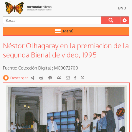
BND
Menú
Néstor Olhagaray en la premiación de la
segunda Bienal de video, 1995
Colección Digital ; MC0072700
Descargar
RDF
imprimir
Reportar
Citar