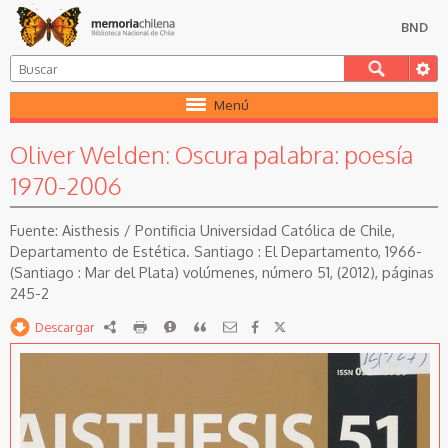
BND
Menú
Oliver Welden: Oscura palabra: poesía
1970-2006
Aisthesis / Pontificia Universidad Católica de Chile,
Departamento de Estética. Santiago : El Departamento, 1966-
(Santiago : Mar del Plata) volúmenes, número 51, (2012), páginas
245-2
Descargar
RDF
imprimir
Reportar
Citar