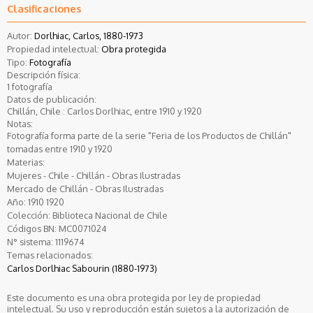
Clasificaciones
Autor:
Dorlhiac, Carlos, 1880-1973
Propiedad intelectual:
Obra protegida
Tipo:
Fotografía
Descripción física:
1 fotografía
Datos de publicación:
Chillán, Chile : Carlos Dorlhiac, entre 1910 y 1920
Notas:
Fotografía forma parte de la serie "Feria de los Productos de Chillán"
tomadas entre 1910 y 1920
Materias:
Mujeres - Chile - Chillán - Obras Ilustradas
Mercado de Chillán - Obras Ilustradas
Año:
1910
1920
Colección:
Biblioteca Nacional de Chile
Códigos BN:
MC0071024
N° sistema:
1119674
Temas relacionados:
Carlos Dorlhiac Sabourin (1880-1973)
Este documento es una obra protegida por ley de propiedad
intelectual. Su uso y reproducción están sujetos a la autorización de