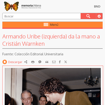
BND
Menú
Armando Uribe (izquierda) da la mano a
Cristián Warnken
Colección Editorial Universitaria
Descargar
RDF
imprimir
Reportar
Citar