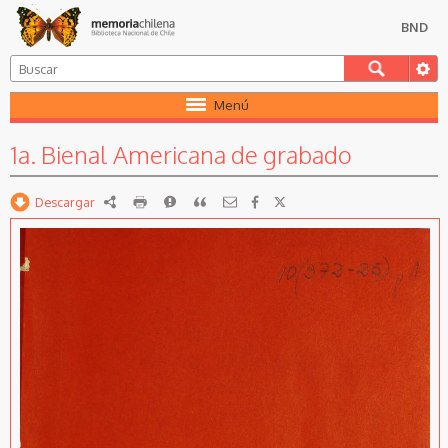
BND
Menú
1a. Bienal Americana de grabado
Descargar
RDF
imprimir
Reportar
Citar