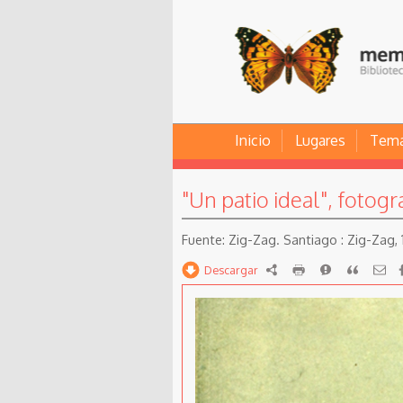
Inicio
Lugares
Tem
"Un patio ideal", fotogr
Zig-Zag. Santiago : Zig-Zag, 1
Descargar
RDF
imprimir
Reportar
Citar