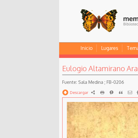
Inicio
Lugares
Tem
Eulogio Altamirano Ar
Sala Medina ; FB-0206
Descargar
RDF
imprimir
Reportar
Citar