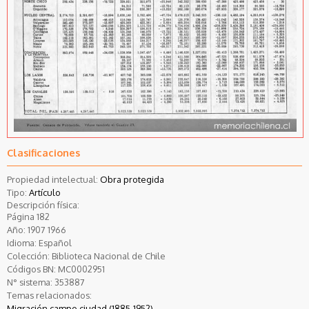
Clasificaciones
Propiedad intelectual:
Obra protegida
Tipo:
Artículo
Descripción física:
Página 182
Año:
1907
1966
Idioma:
Español
Colección:
Biblioteca Nacional de Chile
Códigos BN:
MC0002951
N° sistema:
353887
Temas relacionados:
Migración campo ciudad (1885-1952)