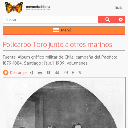
BND
Menú
Policarpo Toro junto a otros marinos
Album gráfico militar de Chile: campaña del Pacífico:
1879-1884. Santiago : [s.n.], 1909. volúmenes
Descargar
RDF
imprimir
Reportar
Citar