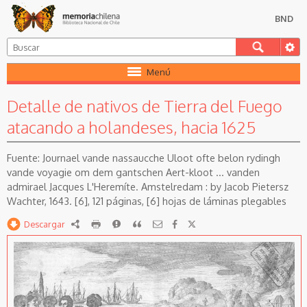
BND
Menú
Detalle de nativos de Tierra del Fuego
atacando a holandeses, hacia 1625
Journael vande nassaucche Uloot ofte belon rydingh
vande voyagie om dem gantschen Aert-kloot ... vanden
admirael Jacques L'Heremíte. Amstelredam : by Jacob Pietersz
Wachter, 1643. [6], 121 páginas, [6] hojas de láminas plegables
Descargar
RDF
imprimir
Reportar
Citar