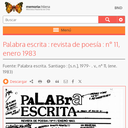
BND
Menú
Palabra escrita : revista de poesía : n° 11,
enero 1983
Palabra escrita. Santiago : [s.n.], 1979- . v., n° 11, (ene.
1983)
Descargar
RDF
imprimir
Reportar
Citar