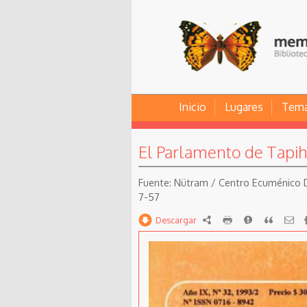
Inicio
Lugares
Tem
El Parlamento de Tapih
Nütram / Centro Ecuménico Di
7-57
Descargar
RDF
imprimir
Reportar
Citar