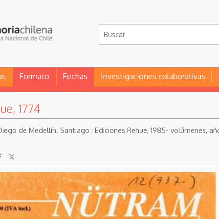
as
Formato
Fechas
Investigaciones colaborativas
ue, 1774
ego de Medellín. Santiago : Ediciones Rehue, 1985- volúmenes, año