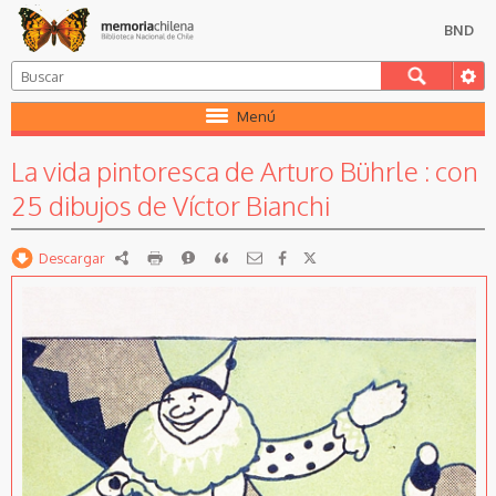
BND
Menú
La vida pintoresca de Arturo Bührle : con
25 dibujos de Víctor Bianchi
Descargar
RDF
imprimir
Reportar
Citar