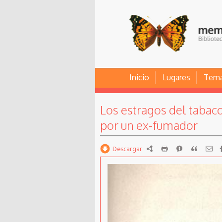
Inicio
Lugares
Tem
Los estragos del tabaco
por un ex-fumador
Descargar
RDF
imprimir
Reportar
Citar