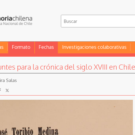
as
Formato
Fechas
Investigaciones colaborativas
ntes para la crónica del siglo XVIII en Chil
ira Salas