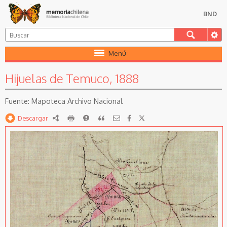
BND
Menú
Hijuelas de Temuco, 1888
Mapoteca Archivo Nacional
Descargar
RDF
imprimir
Reportar
Citar