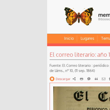
Inicio
Lugares
Tem
El correo literario: año 
El Correo literario : periódic
de láms., n° 10, (11 sep. 1864)
Descargar
RDF
imprimir
Reportar
Citar