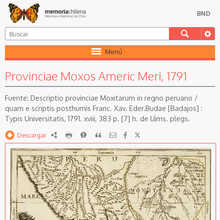
BND
Menú
Provinciae Moxos Americ Meri, 1791
Descriptio provinciae Moxitarum in regno peruano /
quam e scriptis posthumis Franc. Xav. Eder.Budae [Badajos] :
Typis Universitatis, 1791. xviii, 383 p. [7] h. de láms. plegs.
Descargar
RDF
imprimir
Reportar
Citar