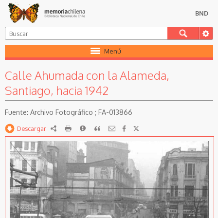
BND
Menú
Calle Ahumada con la Alameda,
Santiago, hacia 1942
Archivo Fotográfico ; FA-013866
Descargar
RDF
imprimir
Reportar
Citar