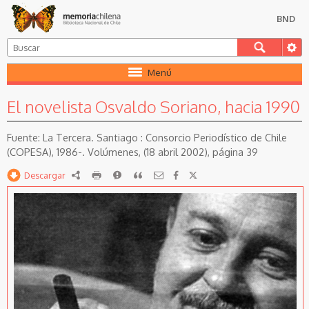
BND
Menú
El novelista Osvaldo Soriano, hacia 1990
La Tercera. Santiago : Consorcio Periodístico de Chile
(COPESA), 1986-. Volúmenes, (18 abril 2002), página 39
Descargar
RDF
imprimir
Reportar
Citar