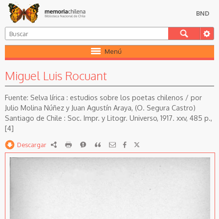
BND
Menú
Miguel Luis Rocuant
Selva lírica : estudios sobre los poetas chilenos / por
Julio Molina Núñez y Juan Agustín Araya, (O. Segura Castro)
Santiago de Chile : Soc. Impr. y Litogr. Universo, 1917. xxv, 485 p.,
[4]
Descargar
RDF
imprimir
Reportar
Citar