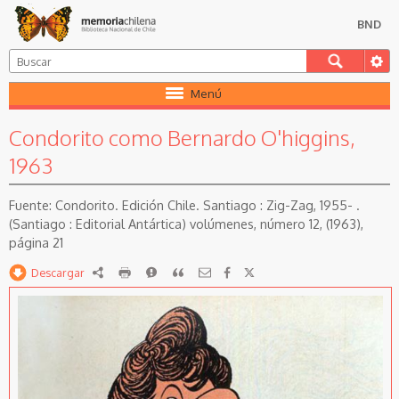
BND
Menú
Condorito como Bernardo O'higgins,
1963
Condorito. Edición Chile. Santiago : Zig-Zag, 1955- .
(Santiago : Editorial Antártica) volúmenes, número 12, (1963),
página 21
Descargar
RDF
imprimir
Reportar
Citar