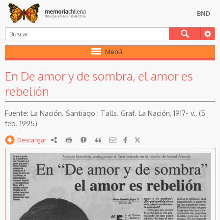
BND
Menú
En De amor y de sombra, el amor es
rebelión
La Nación. Santiago : Talls. Graf. La Nación, 1917- v., (5
feb. 1995)
Descargar
RDF
imprimir
Reportar
Citar