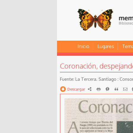
Inicio
Lugares
Tem
Coronación, despejando
La Tercera. Santiago : Consor
Descargar
RDF
imprimir
Reportar
Citar