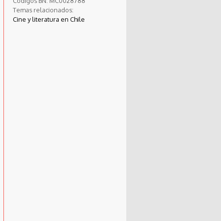
Códigos BN:
MC0028788
Temas relacionados:
Cine y literatura en Chile